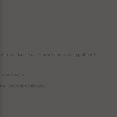
eeft u, zonder succes, al op vele manieren geprobeerd
 te voorkomen.
oek en een krachtonderzoek.