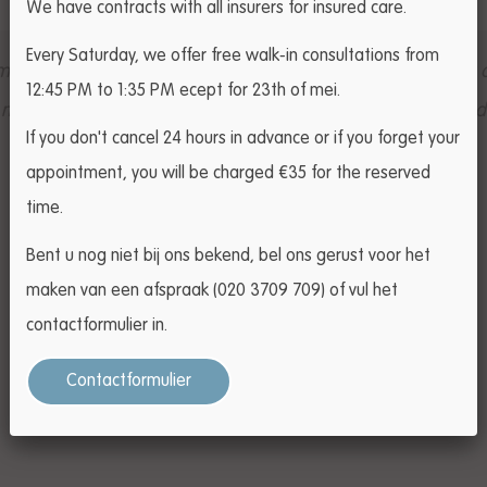
We have contracts with all insurers for insured care.
Every Saturday, we offer free walk-in consultations from
 van Leefstijl heeft me stap voor stap mijn eigen conclusies
12:45 PM to 1:35 PM ecept for 23th of mei.
een training op maat gemaakt, me overtuigd van krachttra
If you don't cancel 24 hours in advance or if you forget your
en opnieuw laten kennis maken met een oude liefde: ha
appointment, you will be charged €35 for the reserved
time.
Wytske van Zanten
Bent u nog niet bij ons bekend, bel ons gerust voor het
maken van een afspraak (020 3709 709) of vul het
contactformulier in.
Contactformulier