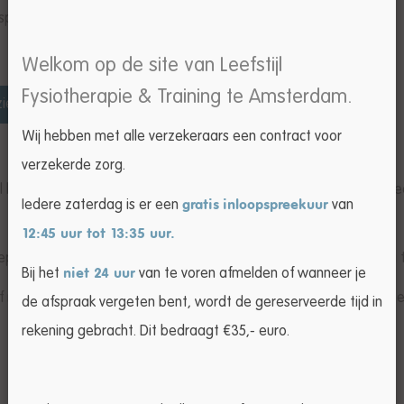
specialisaties:
Welkom op de site van Leefstijl
Fysiotherapie & Training te Amsterdam.
ie therapie
Osteopathie
Wij hebben met alle verzekeraars een contract voor
verzekerde zorg.
last van hoofdpijn? Dit kan uw dagelijks leven sterk beperken. H
Iedere zaterdag is er een
gratis
inloopspreekuur
van
12:45 uur tot 13:35 uur.
eperkingen in uw dagelijks leven weg te nemen. Tevens herhaling
Bij het
niet 24 uur
van te voren afmelden of wanneer je
n/of nekpijn in kaart middels een anamnese, een lichamelijk onderz
de afspraak vergeten bent, wordt de gereserveerde tijd in
rekening gebracht. Dit bedraagt €35,- euro.