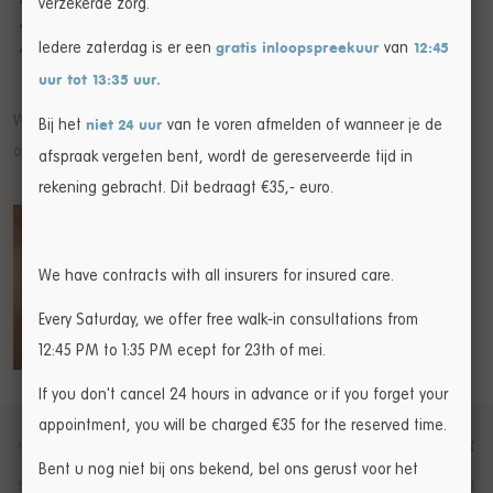
Overbelasting van de spieren verminderen
verzekerde zorg.
Ondersteunen van je gewrichten
Iedere zaterdag is er een
van
Houdingsproblemen verminderen
gratis
inloopspreekuur
12:45
uur tot 13:35 uur.
Wil je hier meer over weten of meteen een afspraak maken? Bel
Bij het
van te voren afmelden of wanneer je de
niet 24 uur
ons op
020 3709 709
of vul het
contactformulier
in.
afspraak vergeten bent, wordt de gereserveerde tijd in
rekening gebracht. Dit bedraagt €35,- euro.
We have contracts with all insurers for insured care.
Every Saturday, we offer free walk-in consultations from
12:45 PM to 1:35 PM ecept for 23th of mei.
If you don't cancel 24 hours in advance or if you forget your
appointment, you will be charged €35 for the reserved time.
.
René Vlek van Leefstijl heeft me stap voor stap mijn
N
Bent u nog niet bij ons bekend, bel ons gerust voor het
eigen conclusies laten trekken, samen met mij een