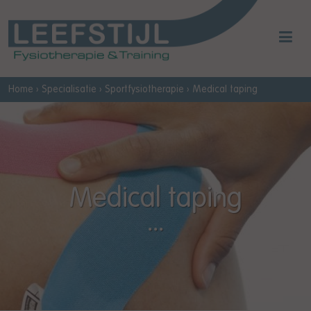
Home
›
Specialisatie
›
Sportfysiotherapie
›
Medical taping
Medical taping