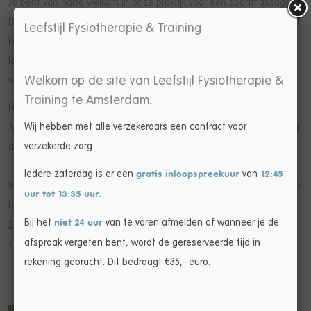
Je bent van harte welkom in onze praktijk voor een sportmassage.
Deze massage wordt uitgevoerd door een bekwame fysiotherapeut.
Leefstijl Fysiotherapie & Training
Een sportmassage bij ons duurt 30 minuten. Mocht je toch een
langere of kortere massage willen, geef het dan even aan. Jouw
Welkom op de site van Leefstijl Fysiotherapie &
wensen staan centraal!
Training te Amsterdam.
Heb je bepaalde fysieke klachten die beter te behandelen zijn met
Wij hebben met alle verzekeraars een contract voor
fysiotherapie dan met een sportmassage? Dan geven we dat zeker
verzekerde zorg.
aan. Alles om jouw lichaam in topconditie te houden.
Iedere zaterdag is er een
van
gratis
inloopspreekuur
12:45
Wil je ons liever eerst leren kennen? Loop dan gewoon eens binnen
uur tot 13:35 uur.
bij onze praktijk. Of maak meteen een afspraak. Bel ons op
020
Bij het
van te voren afmelden of wanneer je de
niet 24 uur
3709 709
of vul het
contactformulier
in. Dan nemen we snel
afspraak vergeten bent, wordt de gereserveerde tijd in
contact met je op.
rekening gebracht. Dit bedraagt €35,- euro.