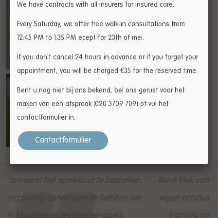
We have contracts with all insurers for insured care.
Every Saturday, we offer free walk-in consultations from
12:45 PM to 1:35 PM ecept for 23th of mei.
If you don't cancel 24 hours in advance or if you forget your
appointment, you will be charged €35 for the reserved time.
Bent u nog niet bij ons bekend, bel ons gerust voor het
maken van een afspraak (020 3709 709) of vul het
contactformulier in.
Contactformulier
n.
René Vlek van Leefstijl heeft me stap voor stap mijn
e
eigen conclusies laten trekken, samen met mij een
training op maat gemaakt, me overtuigd van