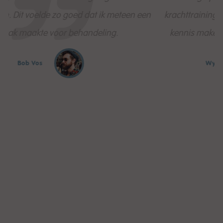
een
krachttraining en me langzaam en opnieuw laten
kennis maken met een oude liefde: hardlopen!
Wytske van Zanten